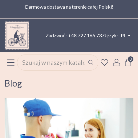
Darmowa dostawa na terenie całej Polski!
Zadzwoń:
+48 727 166 737
Język:
PL
0
Blog