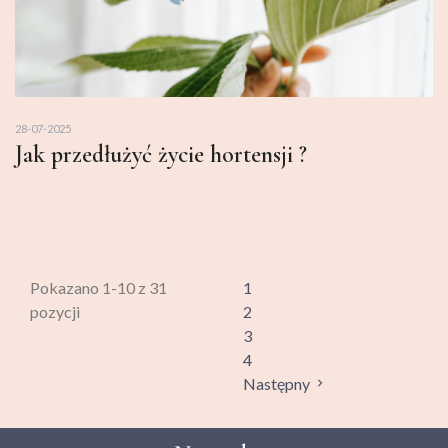
28-07-2025
Jak przedłużyć życie hortensji ?
Pokazano 1-10 z 31
1
pozycji
2
3
4
Następny
