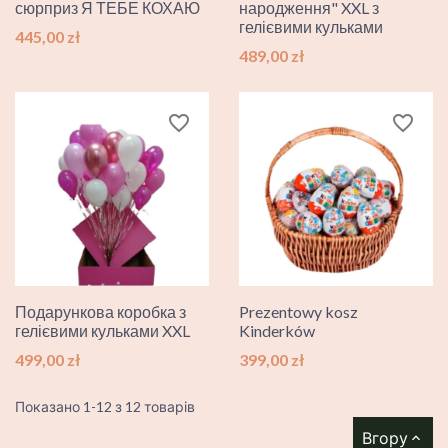
сюрприз Я ТЕБЕ КОХАЮ
народження" XXL з
гелієвими кульками
Ціна
445,00 zł
Ціна
489,00 zł
favorite_border
favorite_border
Подарункова коробка з
Prezentowy kosz
гелієвими кульками XXL
Kinderków
Ціна
Ціна
499,00 zł
399,00 zł
Показано 1-12 з 12 товарів
Вгору
