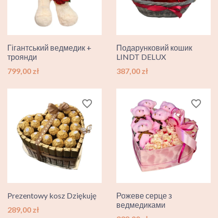
Гігантський ведмедик +
Подарунковий кошик
троянди
LINDT DELUX
Ціна
Ціна
799,00 zł
387,00 zł
favorite_border
favorite_border
Prezentowy kosz Dziękuję
Рожеве серце з
ведмедиками
Ціна
289,00 zł