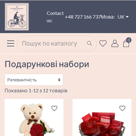
Contact
+48 727 166 737
Мова:
UK
us:
0
Подарункові набори
Показано 1-12 з 12 товарів
favorite_border
favorite_border