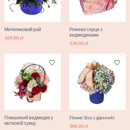
Метеликовий рай
Рожеве серце з
ведмедиками
Ціна
369,00 zł
Ціна
239,00 zł
favorite_border
favorite_border
Плюшевий ведмедик у
Flower Box z gipsowki
квітковій сумці
Ціна
386,00 zł