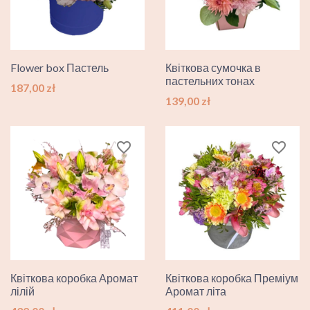
Flower box Пастель
Квіткова сумочка в
пастельних тонах
Ціна
187,00 zł
Ціна
139,00 zł
favorite_border
favorite_border
Квіткова коробка Аромат
Квіткова коробка Преміум
лілій
Аромат літа