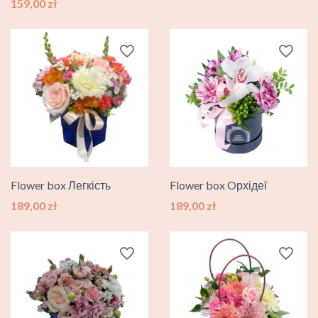
Ціна
159,00 zł
favorite_border
favorite_border
Flower box Легкість
Flower box Oрхідеї
Ціна
Ціна
189,00 zł
189,00 zł
favorite_border
favorite_border