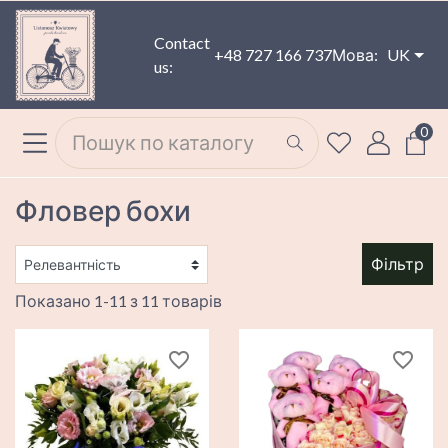
Contact
+48 727 166 737
Мова:
UK
us:
0
Фловер бохи
Фільтр
Показано 1-11 з 11 товарів
favorite_border
favorite_border