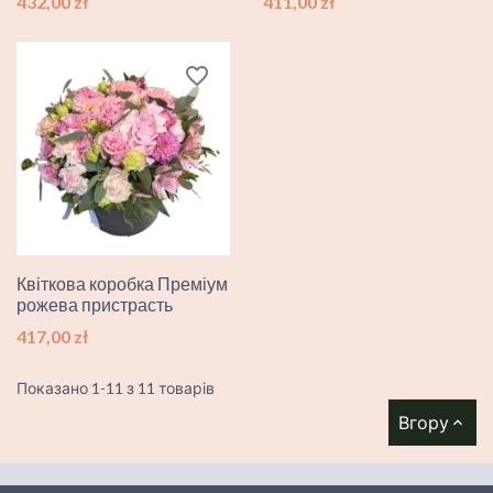
Ціна
Ціна
432,00 zł
411,00 zł
favorite_border
Квіткова коробка Преміум
рожева пристрасть
Ціна
417,00 zł
Показано 1-11 з 11 товарів
Вгору
