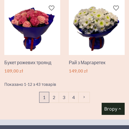
favorite_border
favorite_border
Букет рожевих троянд
Рай з Маргаретек
Ціна
Ціна
189,00 zł
149,00 zł
Показано 1-12 з 43 товарів
Далі
1
2
3
4

Вгору
