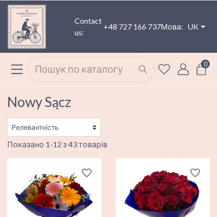
Contact
+48 727 166 737
Мова:
UK
us:
0
Nowy Sącz
Показано 1-12 з 43 товарів
favorite_border
favorite_border