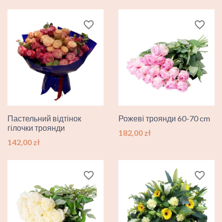
favorite_border
favorite_border
Пастельний відтінок
Рожеві троянди 60-70 cm
гілочки троянди
Ціна
182,00 zł
Ціна
142,00 zł
favorite_border
favorite_border