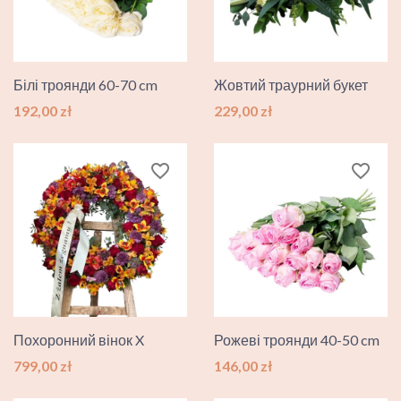
Білі троянди 60-70 cm
Жовтий траурний букет
Ціна
Ціна
192,00 zł
229,00 zł
favorite_border
favorite_border
Похоронний вінок X
Рожеві троянди 40-50 cm
Ціна
Ціна
799,00 zł
146,00 zł