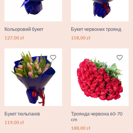
Кольоровий букет
Букет червоних троянд
Ціна
Ціна
127,00 zł
158,00 zł
favorite_border
favorite_border
Букет тюльпанів
Троянда червона 60-70
cm
Ціна
119,00 zł
Ціна
188,00 zł