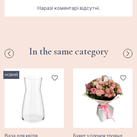
Наразі коментарі відсутні.
In the same category
НОВИЙ
favorite_border
favorite_border
Ваза для квітів
Букет з гілочок троянд