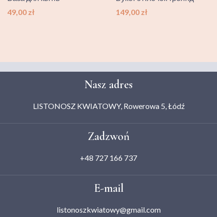
Ціна
Ціна
49,00 zł
149,00 zł
Nasz adres
LISTONOSZ KWIATOWY, Rowerowa 5, Łódź
Zadzwoń
+48 727 166 737
E-mail
listonoszkwiatowy@gmail.com