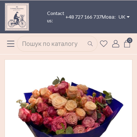
Contact
+48 727 166 737
Мова:
UK
us:
0