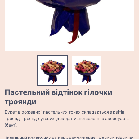
Пастельний відтінок гілочки
троянди
Букет в рожевих і пастельних тонах складається з квітів
троянд, троянд лугових, декоративної зелені та аксесуарів
(бант).
Ідеальний подарунок на день народження, іменини, річницю